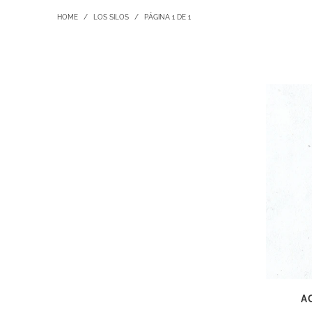
HOME
/
LOS SILOS
/
PÁGINA 1 DE 1
A