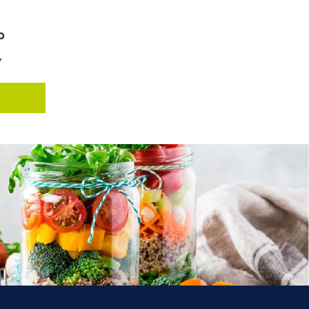
0
7
O